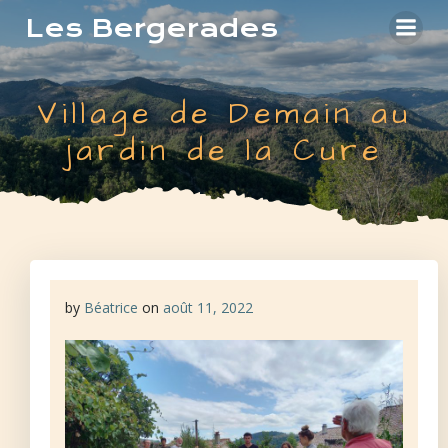
Aller
Les Bergerades
au
contenu
Village de Demain au
jardin de la Cure
by
Béatrice
on
août 11, 2022